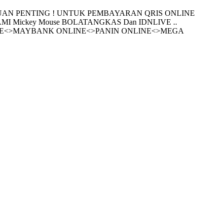
AN PENTING ! UNTUK PEMBAYARAN QRIS ONLINE
 Mickey Mouse BOLATANGKAS Dan IDNLIVE ..
INE<>MAYBANK ONLINE<>PANIN ONLINE<>MEGA