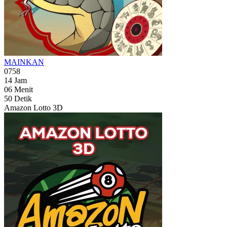
MAINKAN
0758
14
Jam
06
Menit
48
Detik
Amazon Lotto 3D