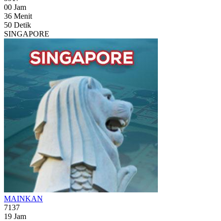
00
Jam
36
Menit
48
Detik
SINGAPORE
MAINKAN
7137
19
Jam