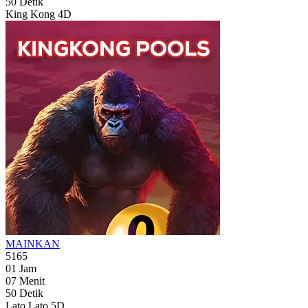
48
Detik
King Kong 4D
MAINKAN
5165
01
Jam
07
Menit
48
Detik
Lato Lato 5D