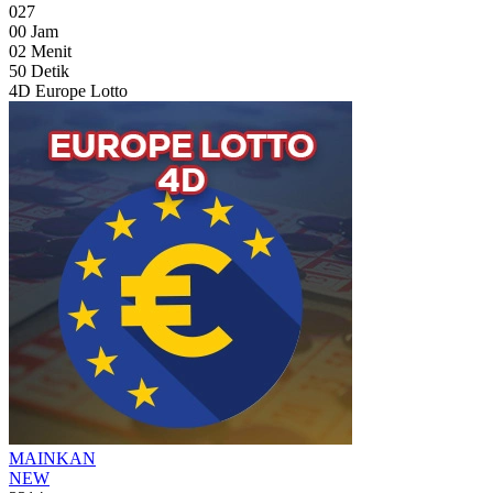
027
00
Jam
02
Menit
48
Detik
4D Europe Lotto
MAINKAN
NEW