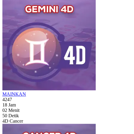
MAINKAN
4247
18
Jam
02
Menit
48
Detik
4D Cancer