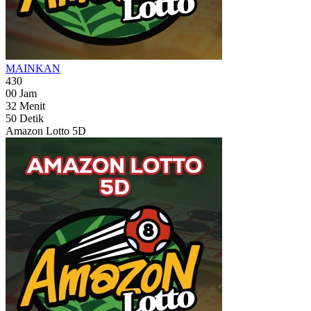
MAINKAN
430
00
Jam
32
Menit
48
Detik
Amazon Lotto 5D