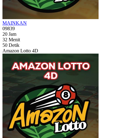
MAINKAN
09839
20
Jam
32
Menit
48
Detik
Amazon Lotto 4D