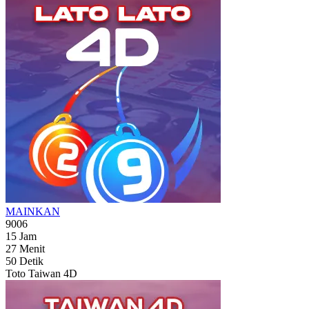
MAINKAN
9006
15
Jam
27
Menit
48
Detik
Toto Taiwan 4D