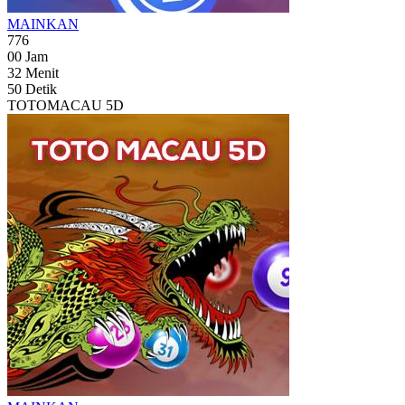
MAINKAN
776
00
Jam
32
Menit
48
Detik
TOTOMACAU 5D