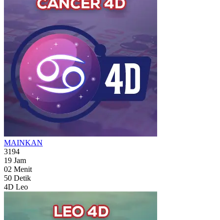
MAINKAN
3194
19
Jam
02
Menit
48
Detik
4D Leo